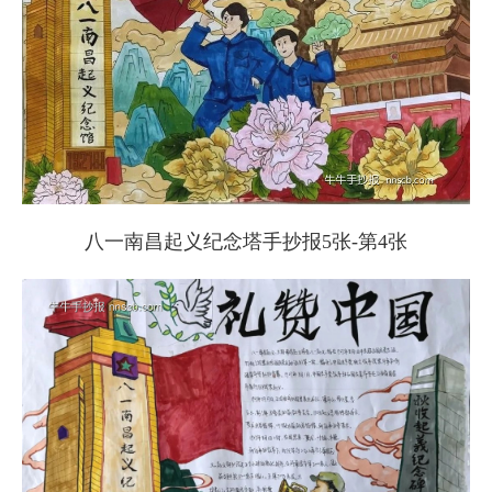
八一南昌起义纪念塔手抄报5张-第4张