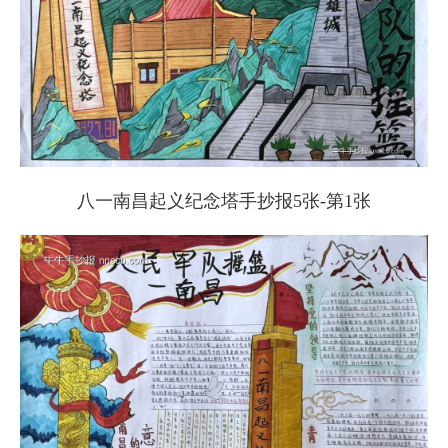
八一南昌起义纪念塔手抄报5张-第1张