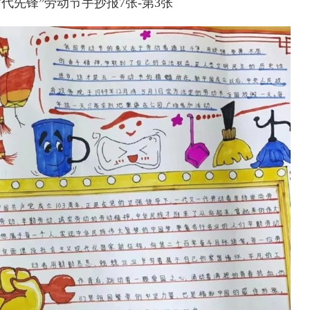
代先锋”劳动节手抄报7张-第3张