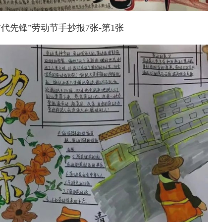
代先锋”劳动节手抄报7张-第1张