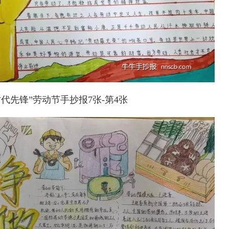
代先锋”劳动节手抄报7张-第4张