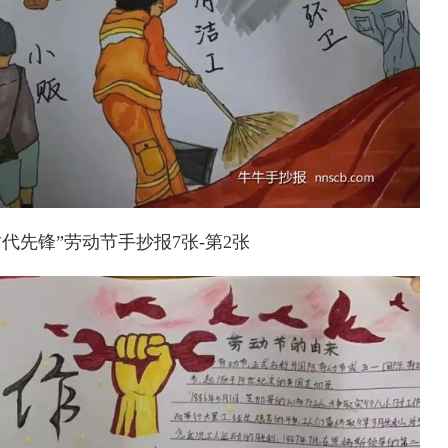
代先锋”劳动节手抄报7张-第2张