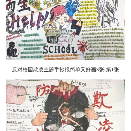
反对校园欺凌主题手抄报简单又好画3张-第1张