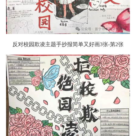
反对校园欺凌主题手抄报简单又好画3张-第2张