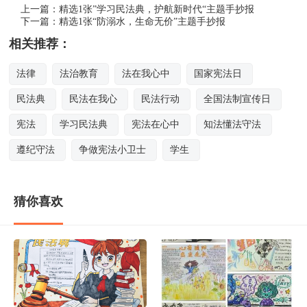
上一篇：
精选1张”学习民法典，护航新时代“主题手抄报
下一篇：
精选1张“防溺水，生命无价”主题手抄报
相关推荐：
法律
法治教育
法在我心中
国家宪法日
民法典
民法在我心
民法行动
全国法制宣传日
宪法
学习民法典
宪法在心中
知法懂法守法
遵纪守法
争做宪法小卫士
学生
猜你喜欢