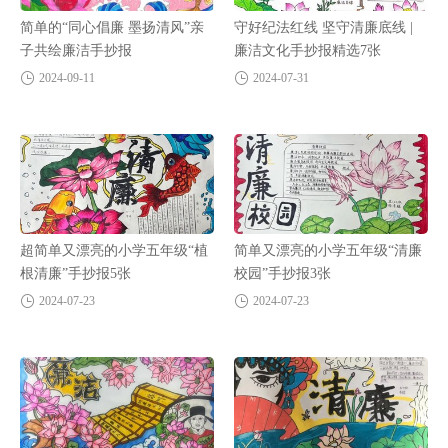
简单的“同心倡廉 墨扬清风”亲
守好纪法红线 坚守清廉底线 |
子共绘廉洁手抄报
廉洁文化手抄报精选7张
2024-09-11
2024-07-31
超简单又漂亮的小学五年级“植
简单又漂亮的小学五年级“清廉
根清廉”手抄报5张
校园”手抄报3张
2024-07-23
2024-07-23