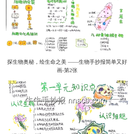
探生物奥秘，绘生命之美 ——生物手抄报简单又好
画-第2张