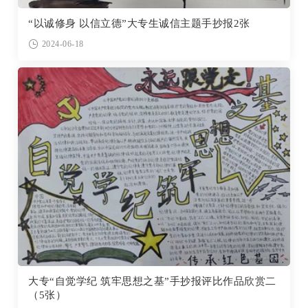
“以诚修身 以信立德”大专生诚信主题手抄报2张
2024-06-18
大专“自觉学纪 筑牢思想之基”手抄报评比作品欣赏二
（5张）