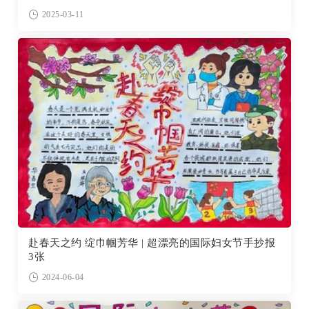
2025-03-11
赴春天之约 绽巾帼芳华 | 超漂亮的国际妇女节手抄报
3张
2024-06-04