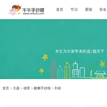
首页
节日
爱国
安全
本文为大家带来的是
2
篇关于
首页
>
主题
>
德育
> 醒狮手抄报 > 列表