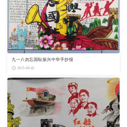
九一八勿忘国耻振兴中华手抄报
2025-09-02