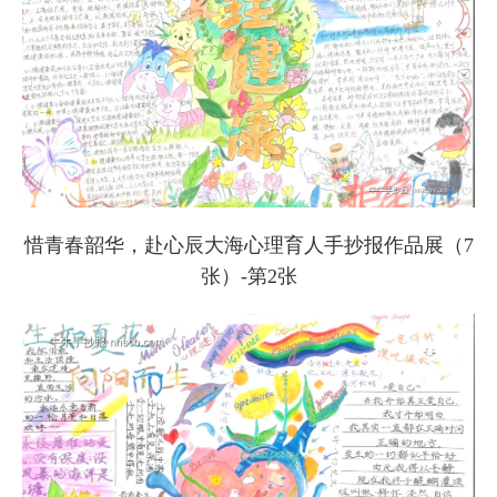
惜青春韶华，赴心辰大海心理育人手抄报作品展（7
张）-第2张