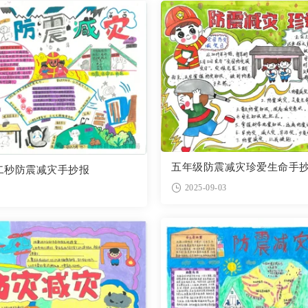
五年级防震减灾珍爱生命手
二秒防震减灾手抄报
2025-09-03