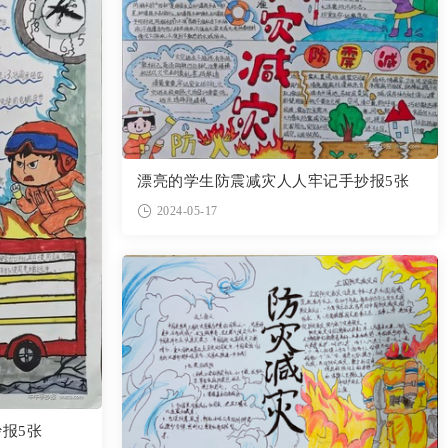
漂亮的学生防震减灾人人牢记手抄报5张
2024-05-17
报5张