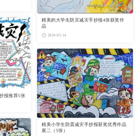
精美的大学生防灾减灾手抄报4张获奖作
品
2024-05-14
抄报推荐5张
精美小学生防震减灾手抄报获奖优秀作品
展二（5张）