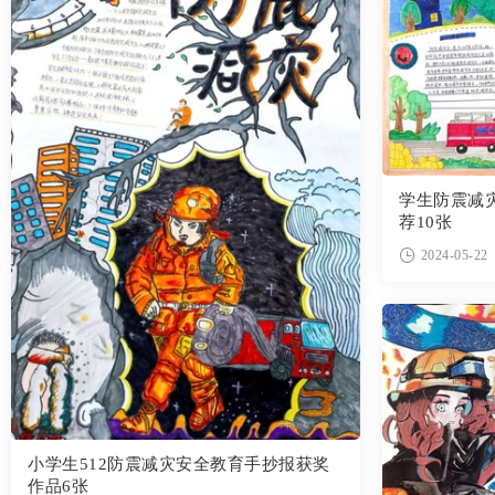
学生防震减
荐10张
2024-05-22
小学生512防震减灾安全教育手抄报获奖
作品6张