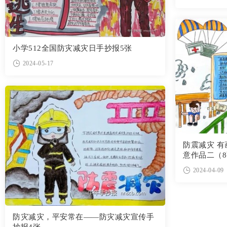
小学512全国防灾减灾日手抄报5张
2024-05-17
防震减灾 
意作品二（
2024-04-09
防灾减灾，平安常在——防灾减灾宣传手