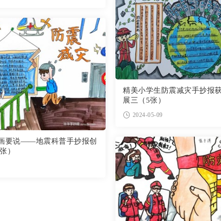
精美小学生防震减灾手抄报
展三（5张）
2024-05-09
有画要说——地震科普手抄报创
8张）