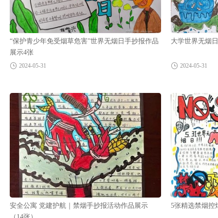
“保护青少年免受烟草危害”世界无烟日手抄报作品
大学世界无烟日
展示4张
2024-05-31
2024-05-31
安全公寓 党建护航｜禁烟手抄报活动作品展示
5张精选禁烟控
（14张）