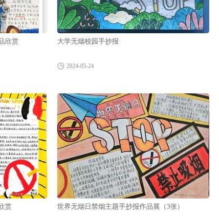
品欣赏
大学无烟校园手抄报
2024-05-24
欣赏
世界无烟日禁烟主题手抄报作品展（3张）