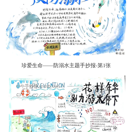
珍爱生命——防溺水主题手抄报-第1张