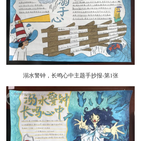
溺水警钟，长鸣心中主题手抄报-第1张